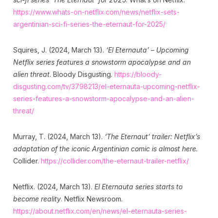
https://www.whats-on-netflix.com/news/netflix-sets-
argentinian-sci-fi-series-the-eternaut-for-2025/
Squires, J. (2024, March 13).
‘El Eternauta’ – Upcoming
Netflix series features a snowstorm apocalypse and an
alien threat
. Bloody Disgusting.
https://bloody-
disgusting.com/tv/3798213/el-eternauta-upcoming-netflix-
series-features-a-snowstorm-apocalypse-and-an-alien-
threat/
Murray, T. (2024, March 13).
‘The Eternaut’ trailer: Netflix’s
adaptation of the iconic Argentinian comic is almost here
.
Collider.
https://collider.com/the-eternaut-trailer-netflix/
Netflix. (2024, March 13).
El Eternauta series starts to
become reality
. Netflix Newsroom.
https://about.netflix.com/en/news/el-eternauta-series-