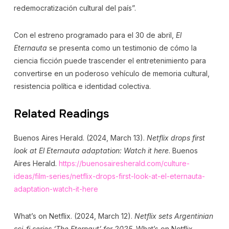
redemocratización cultural del país”.
Con el estreno programado para el 30 de abril,
El
Eternauta
se presenta como un testimonio de cómo la
ciencia ficción puede trascender el entretenimiento para
convertirse en un poderoso vehículo de memoria cultural,
resistencia política e identidad colectiva.
Related Readings
Buenos Aires Herald. (2024, March 13).
Netflix drops first
look at El Eternauta adaptation: Watch it here
. Buenos
Aires Herald.
https://buenosairesherald.com/culture-
ideas/film-series/netflix-drops-first-look-at-el-eternauta-
adaptation-watch-it-here
What’s on Netflix. (2024, March 12).
Netflix sets Argentinian
sci-fi series ‘The Eternaut’ for 2025
. What’s on Netflix.