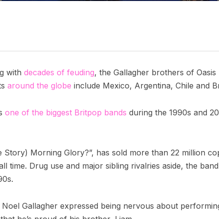
ng with
decades of feuding
, the Gallagher brothers of Oasis 
ts
around the globe
include Mexico, Argentina, Chile and Br
as
one of the biggest Britpop bands
during the 1990s and 20
 Story) Morning Glory?”, has sold more than 22 million cop
 all time. Drug use and major sibling rivalries aside, the ban
1990s.
, Noel Gallagher expressed being nervous about performing