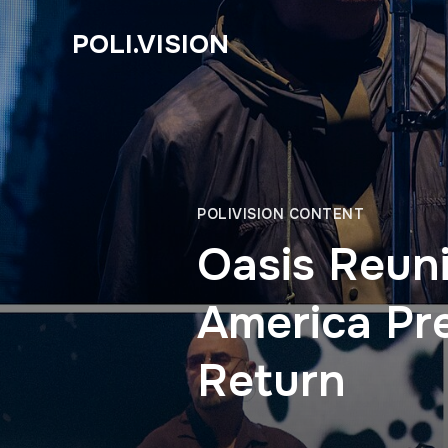
POLI.VISION
POLIVISION CONTENT
Oasis Reuni
America Pre
Return