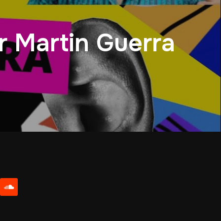
r Martin Guerra
be
soundcloud