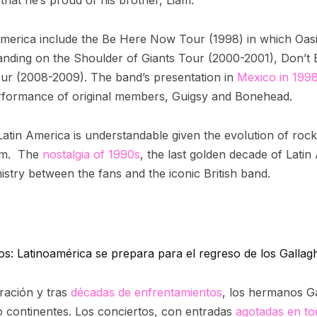
 that he’s proud of his brother, Liam.
America include the Be Here Now Tour (1998) in which Oasis
tanding on the Shoulder of Giants Tour (2000-2001), Don’t 
ur (2008-2009). The band’s presentation in
Mexico in 199
erformance of original members, Guigsy and Bonehead.
Latin America is understandable given the evolution of rock 
ism. The
nostalgia of 1990s
, the last golden decade of Latin
istry between the fans and the iconic British band.
s: Latinoamérica se prepara para el regreso de los Gallag
ración y tras
décadas de enfrentamientos
, los hermanos Ga
o continentes. Los conciertos, con entradas
agotadas en t