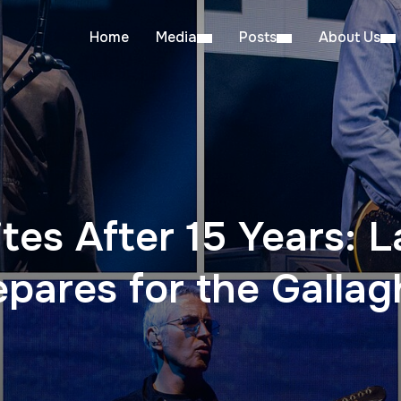
Home
Media
Posts
About Us
tes After 15 Years: L
pares for the Gallag