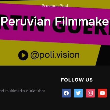
Previous Post
 Peruvian Filmmake
FOLLOW US
nd multimedia outlet that
facebook
twitter
instagram
youtu