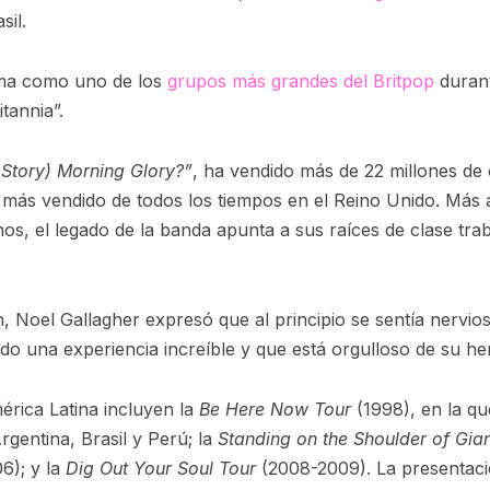
sil.
ama como uno de los
grupos más grandes del Britpop
durant
tannia”.
 Story) Morning Glory?”
, ha vendido más de 22 millones de
 más vendido de todos los tiempos en el Reino Unido. Más 
nos, el legado de la banda apunta a sus raíces de clase tra
n, Noel Gallagher expresó que al principio se sentía nervio
do una experiencia increíble y que está orgulloso de su h
érica Latina incluyen la
Be Here Now Tour
(1998), en la q
rgentina, Brasil y Perú; la
Standing on the Shoulder of Gia
6); y la
Dig Out Your Soul Tour
(2008-2009). La presentac